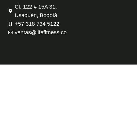
Cl. 122 # 15A 31,
Usaquén, Bogotá
+57 318 734 5122
ventas@lifefitness.co
Tienda
Contáctanos
Política de privacidad
Términos y condiciones
Copyright © 2026 Evolution Fitness – Life Fitness