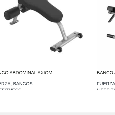
NCO ABDOMINAL AXIOM
BANCO 
ERZA
,
BANCOS
FUERZ
FEFITNESS
LIFEFI
ADIR AL PRESUPUESTO
AÑADIR 