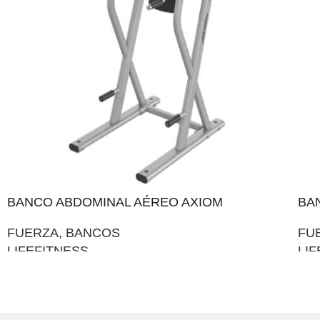
BANCO ABDOMINAL AÉREO AXIOM
BA
FUERZA
,
BANCOS
FU
LIFEFITNESS
LI
AÑADIR AL PRESUPUESTO
AÑ