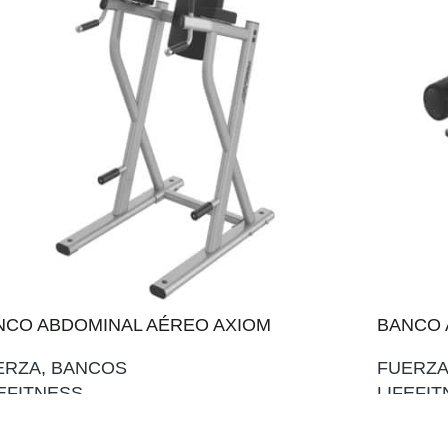
NCO ABDOMINAL AÉREO AXIOM
BANCO 
ERZA
,
BANCOS
FUERZ
FEFITNESS
LIFEFI
ADIR AL PRESUPUESTO
AÑADIR 