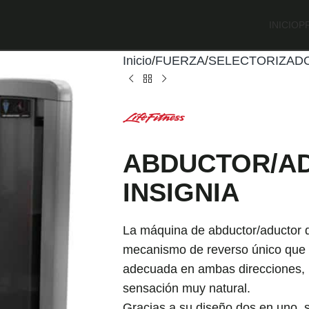
INICIO
P
Inicio
FUERZA
SELECTORIZAD
ABDUCTOR/A
INSIGNIA
La máquina de abductor/aductor d
mecanismo de reverso único que 
adecuada en ambas direcciones, l
sensación muy natural.
Gracias a su diseño dos en uno,