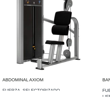
ABDOMINAL AXIOM
BA
FUERZA
,
SELECTORIZADO
FU
LI
AÑADIR AL PRESUPUESTO
AÑ