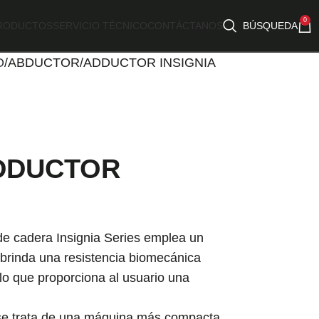
0
RODUCTOS
SERVICIO TÉCNICO
CONTÁCTANOS
BÚSQUEDA
O
ABDUCTOR/ADDUCTOR INSIGNIA
DDUCTOR
e cadera Insignia Series emplea un
brinda una resistencia biomecánica
o que proporciona al usuario una
 se trata de una máquina más compacta