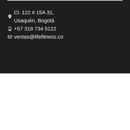
Cl. 122 # 15A 31,
Usaquén, Bogotá
+57 318 734 5122
ventas@lifefitness.co
Tienda
Contáctanos
Política de privacidad
Términos y condiciones
Copyright © 2026 Evolution Fitness – Life Fitness