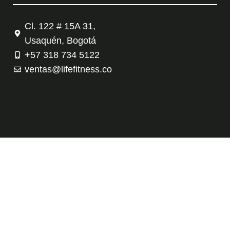
Cl. 122 # 15A 31,
Usaquén, Bogotá
+57 318 734 5122
ventas@lifefitness.co
Tienda
Contáctanos
Política de privacidad
Términos y condiciones
Copyright © 2026 Evolution Fitness – Life Fitness