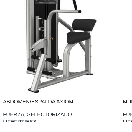
ABDOMEN/ESPALDA AXIOM
MU
FUERZA
,
SELECTORIZADO
FU
LIFEFITNESS
LI
AÑADIR AL PRESUPUESTO
AÑ