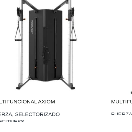
LTIFUNCIONAL AXIOM
MULTIF
ERZA
,
SELECTORIZADO
FUERZ
FEFITNESS
AÑADIR 
ADIR AL PRESUPUESTO